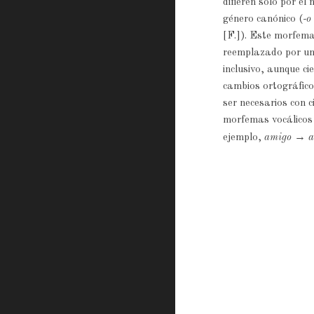
difieren sólo por e
género canónico (
-o
[F.]). Este morfem
reemplazado por u
inclusivo, aunque ci
cambios ortográfic
ser necesarios con c
morfemas vocálicos
→
ejemplo,
amigo