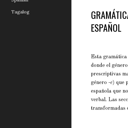
GRAMÁTICA
Tagalog
ESPAÑOL
Esta gramática i
donde el género 
prescriptivas m
género
-e
) que 
española que no
verbal. Las secc
transformadas o