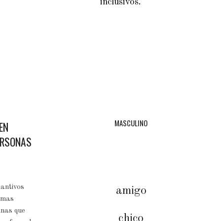
inclusivos.
MASCULINO
CEN
ERSONAS
tantivos
amigo
ormas
inas que
chico