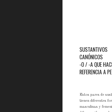
SUSTANTIVOS
CANÓNICOS
-O / -A QUE HA
REFERENCIA A P
Estos pares de sus
tienen diferentes f
masculinas y femen