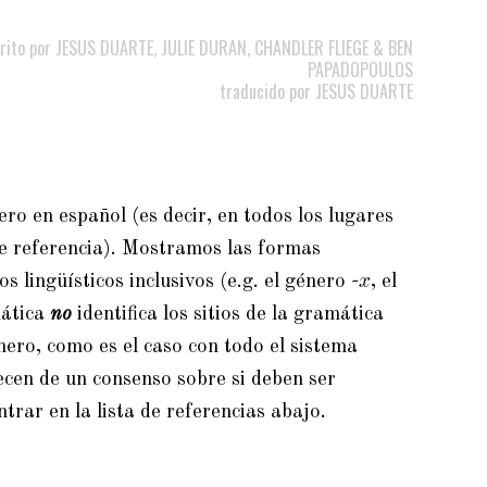
rito por JESUS DUARTE, JULIE DURAN, CHANDLER FLIEGE & BEN
PAPADOPOULOS
traducido por JESUS DUARTE
ero en español (es decir, en todos los lugares
ace referencia). Mostramos las formas
 lingüísticos inclusivos (
e.g.
el género
-x
,
el
mática
no
identifica los sitios de la gramática
nero, como es el caso con todo el sistema
recen de un consenso sobre si deben ser
ntrar
en la lista de referencias
a
bajo.