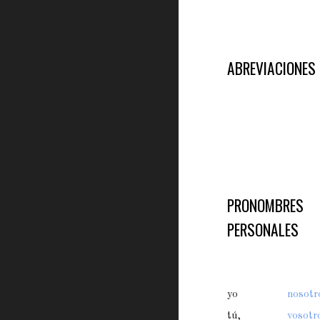
ABREVIACIONES
PRONOMBRES
PERSONALES
yo
nosotr
tú,
vosotr