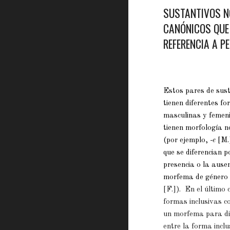
SUSTANTIVOS N
CANÓNICOS QUE
REFERENCIA A P
Estos pares de sus
tienen diferentes f
masculinas y femen
tienen morfología n
(por ejemplo,
-e
[M.]
que se diferencian p
presencia o la ause
morfema de géner
[F.]). En el último 
formas inclusivas c
un morfema para di
entre la forma inclu