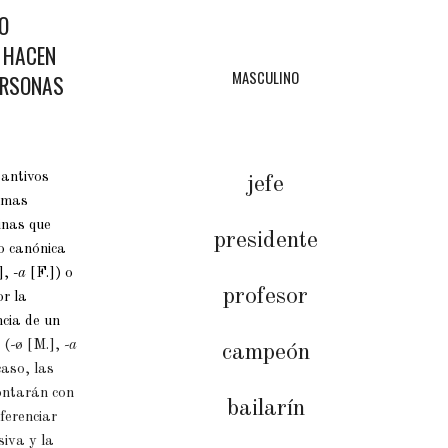
O
 HACEN
MASCULINO
ERSONAS
tantivos
jefe
ormas
inas que
presidente
o canónica
, -
a
[F.]) o
profesor
or la
ncia de un
o
(
-
ø
[M.]
,
-a
campeón
caso, las
ontarán con
bailarín
ferenciar
siva y la