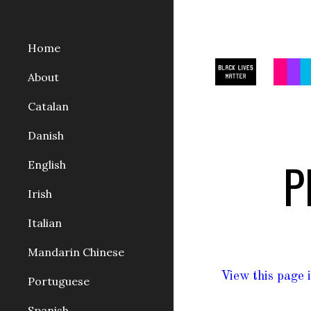
Sk
Home
About
Catalan
Danish
P
English
Irish
Italian
Mandarin Chinese
View this page 
Portuguese
Spanish