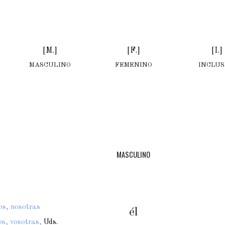
[M.]
[F.]
[I.]
MASCULINO
FEMENINO
INCLUS
MASCULINO
os, nosotras
él
os, vosotras,
Uds.