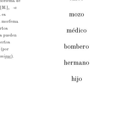
l morfema de
[M.],
-a
mozo
a es
n morfema
ertos
médico
os pueden
iertos
bombero
 (por
ami
gue
).
hermano
hijo