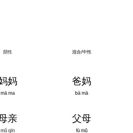
阴性
混合/中性
妈妈
爸妈
mā ma
bà mā
母亲
父母
mǔ qīn
fù mǔ