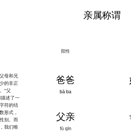
亲属称谓
阳性
父母和兄
爸爸
少的非正
。
“
父
bà ba
都描述了一
字符的结
数形式，
父亲
性别。而
，我们唯
fù qīn