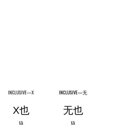
INCLUSIVE—X
INCLUSIVE—
无
X也
无也
tā
tā