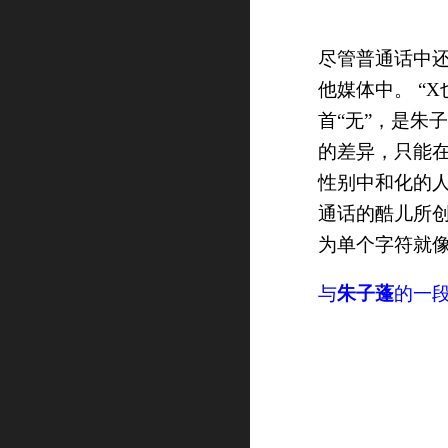
尽管普通话中还
他媒体中。 “X也
首“无”，是朱
的差异，只能
性别中和化的人
通话的酷儿所
为单个字符就像
与
朱子蓬
的一