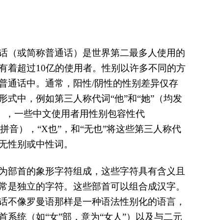
话（或简称普通话）是世界第二最多人使用的
有着超过10亿的使用者。性别以许多不同的方
普通话中。通常，阳性/阴性的性别差异仅存
形式中，例如第三人称代词“他”和“她”（均发
a˥]），一些中文使用者用性别包容性代
”（拼音），“X也”，和“无也”将这些第三人称代
无性别或中性词。
为部首的象形字符组成，这些字符具有含义且
常是独立的字符。这些部首可以组合成汉字。
话不像罗曼语那样是一种语法性别化的语言，
首系统（如“女”部，意为“女人”）以及与二元