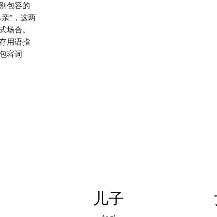
别包容的
单亲”，这两
式场合。
存用语指
包容词
儿子