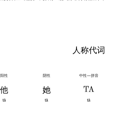
人称代词
阳性
阴性
中性
—
拼音
他
她
TA
tā
tā
tā