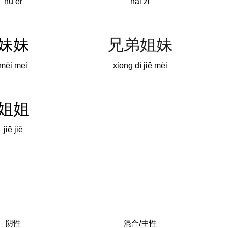
nǚ ér
hái zi
妹妹
兄弟姐妹
mèi mei
xiōng dì jiě mèi
姐姐
jiě jiě
阴性
混合/中性