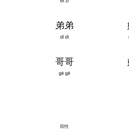
ér zi
弟弟
dì dì
哥哥
gē gē
阳性