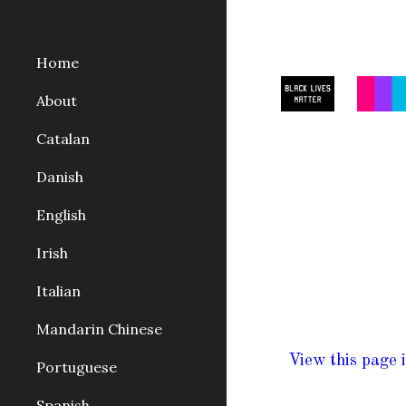
Sk
Home
About
Catalan
Danish
English
Irish
Italian
Mandarin Chinese
View this page 
Portuguese
Spanish