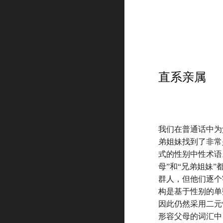
直系亲属
我们在普通话中为
弟姐妹找到了非常
式的性别中性术语
母
”
和
“
兄弟姐妹
”
群人，但他们逐个
构是基于性别的单
因此仍然采用二元
形容父母的词汇中